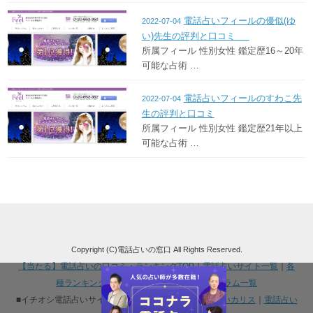
電話占いフィールの優似(ゆ
2022-07-04
い)先生の評判と口コミ
所属フィール 性別女性 鑑定歴16～20年
可能な占術 …
電話占いフィールのすわこ先
2022-07-04
生の評判と口コミ
所属フィール 性別女性 鑑定歴21年以上
可能な占術 …
Copyright (C)電話占いの窓口 All Rights Reserved.
【当たる】電話占いの口コミ・ランキングTOP
｜
電話占いサイト一覧
｜
各
種ランキング・まとめ一覧
｜
占い師一覧
｜
コラム一覧
■イチオシ電話占いサイト：
電話占いピュアリ
｜
電話占いカリス
｜
電話占い