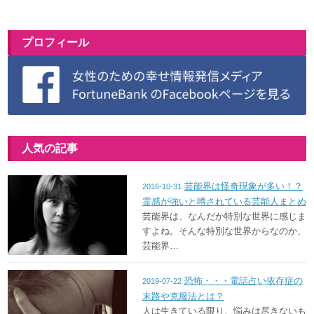
プロフィール
人気の記事
芸能界は怪奇現象が多い！？
2016-10-31
霊感が強いと噂されている芸能人まとめ
芸能界は、なんだか特別な世界に感じま
すよね。そんな特別な世界からなのか、
芸能界…
恐怖・・・電話占い依存症の
2019-07-22
末路や克服法とは？
人は生きている限り、悩みは尽きないも