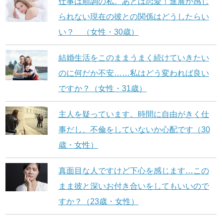
仕事は順調の私。あとは恋愛！進展が感じ
られない現在の彼との関係はどうしたらい
い？ （女性・30歳）
結婚生活をこのままうまく続けていきたい
のに何だか不安……私はどう変われば良い
ですか？（女性・31歳）
主人を疑っています。時間に自由がきく仕
事だし、不倫をしていないか心配です（30
歳・女性）
真面目な人ですけど下心を感じます…この
まま彼と深いお付き合いをしてもいいので
すか？（23歳・女性）