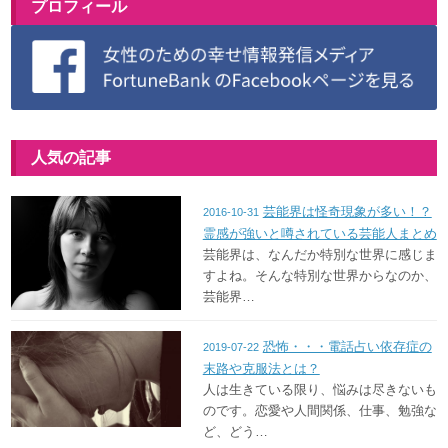
プロフィール
人気の記事
芸能界は怪奇現象が多い！？
2016-10-31
霊感が強いと噂されている芸能人まとめ
芸能界は、なんだか特別な世界に感じま
すよね。そんな特別な世界からなのか、
芸能界…
恐怖・・・電話占い依存症の
2019-07-22
末路や克服法とは？
人は生きている限り、悩みは尽きないも
のです。恋愛や人間関係、仕事、勉強な
ど、どう…