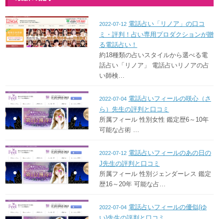
電話占い「リノア」の口コ
2022-07-12
ミ・評判！占い専用プロダクションが贈
る電話占い！
約18種類の占いスタイルから選べる電
話占い「リノア」 電話占いリノアの占
い師検…
電話占いフィールの咲心（さ
2022-07-04
ら）先生の評判と口コミ
所属フィール 性別女性 鑑定歴6～10年
可能な占術 …
電話占いフィールのあの日の
2022-07-12
J先生の評判と口コミ
所属フィール 性別ジェンダーレス 鑑定
歴16～20年 可能な占…
電話占いフィールの優似(ゆ
2022-07-04
い)先生の評判と口コミ