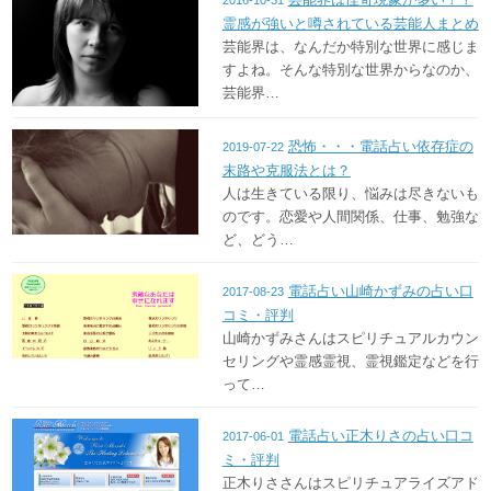
霊感が強いと噂されている芸能人まとめ
芸能界は、なんだか特別な世界に感じま
すよね。そんな特別な世界からなのか、
芸能界…
恐怖・・・電話占い依存症の
2019-07-22
末路や克服法とは？
人は生きている限り、悩みは尽きないも
のです。恋愛や人間関係、仕事、勉強な
ど、どう…
電話占い山崎かずみの占い口
2017-08-23
コミ・評判
山崎かずみさんはスピリチュアルカウン
セリングや霊感霊視、霊視鑑定などを行
って…
電話占い正木りさの占い口コ
2017-06-01
ミ・評判
正木りささんはスピリチュアライズアド